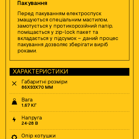
Пакування
Перед пакуванням електроспуск
змащуються спеціальним мастилом,
замотується у протикорозійний папір,
поміщається у zip-lock пакет та
вкладається у підсумок – даний процес
пакування дозволяє зберігати виріб
роками.
ХАРАКТЕРИСТИКИ
Габаритні розміри
86Х93Х70 ММ
Вага
1,67 КГ
Напруга
24-28 В
Опір котушки