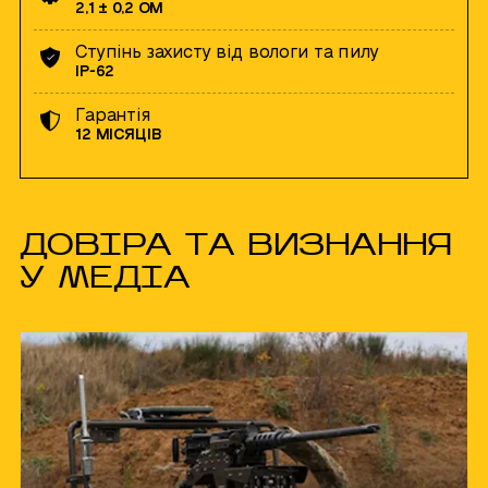
2,1 ± 0,2 ОМ
Ступінь захисту від вологи та пилу
ІР-62
Гарантія
12 МІСЯЦІВ
ДОВІРА ТА ВИЗНАННЯ
У МЕДІА